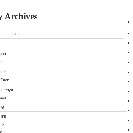
 Archives
Juli »
enti
ti
Zonk
 Cuan
rpercaya
caya
ang
Ini!
lik
 Saja