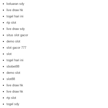
keluaran sdy
live draw hk
togel hari ini
rtp slot
live draw sdy
situs slot gacor
demo slot
slot gacor 777
slot
togel hari ini
sbobet88
demo slot
slot88
live draw hk
live draw hk
rtp slot
togel sdy