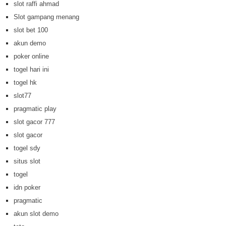
slot raffi ahmad
Slot gampang menang
slot bet 100
akun demo
poker online
togel hari ini
togel hk
slot77
pragmatic play
slot gacor 777
slot gacor
togel sdy
situs slot
togel
idn poker
pragmatic
akun slot demo