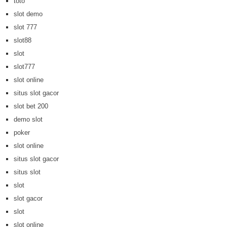
toto
slot demo
slot 777
slot88
slot
slot777
slot online
situs slot gacor
slot bet 200
demo slot
poker
slot online
situs slot gacor
situs slot
slot
slot gacor
slot
slot online