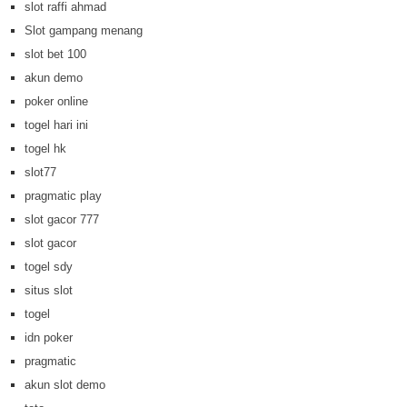
slot raffi ahmad
Slot gampang menang
slot bet 100
akun demo
poker online
togel hari ini
togel hk
slot77
pragmatic play
slot gacor 777
slot gacor
togel sdy
situs slot
togel
idn poker
pragmatic
akun slot demo