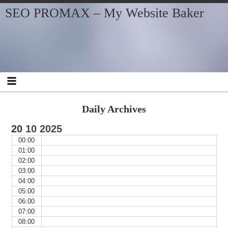
Skip
Skip
Skip
SEO PROMAX – My Website Baker
to
to
to
content
BLOCK-
BLOCK-
2
3
Daily Archives
20
10
2025
00:00
01:00
02:00
03:00
04:00
05:00
06:00
07:00
08:00