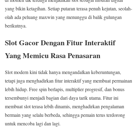
yang bikin ketagihan. Setiap putaran terasa penuh kejutan, seolah-
olah ada peluang maxwin yang menunggu di balik gulungan
berikutnya.
Slot Gacor Dengan Fitur Interaktif
Yang Memicu Rasa Penasaran
Slot modern kini tidak hanya mengandalkan keberuntungan,
tetapi juga menghadirkan fitur interaktif yang membuat permainan
lebih hidup. Free spin berlapis, multiplier progresif, dan bonus
tersembunyi menjadi bagian dari daya tarik utama. Fitur ini
membuat slot terasa lebih dinamis, menghadirkan pengalaman
bermain yang selalu berbeda, sehingga pemain terus terdorong
untuk mencoba lagi dan lagi.