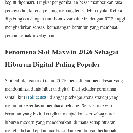
begitu digemari. Tingkat pengembalian besar memberikan rasa
percaya diri, karena peluang menang terasa lebih nyata. Ketika
digabungkan dengan fitur bonus variatif, slot dengan RTP tinggi
menghadirkan sensasi kemenangan beruntun yang membuat
pemain semakin ketagihan.
Fenomena Slot Maxwin 2026 Sebagai
Hiburan Digital Paling Populer
Slot terbukti gacor di tahun 2026 menjadi fenomena besar yang
mendominasi dunia hiburan digital. Dari sekadar permainan
santai, kini
Hokizeus88
dianggap sebagai arena strategi yang
menuntut kecerdasan membaca peluang. Sensasi maxwin
beruntun yang bikin ketagihan menjadikan slot sebagai tren
hiburan modern yang mendebarkan, di mana setiap putaran
menghadirkan kejutan luar biasa dan keuntungan berlimpah.