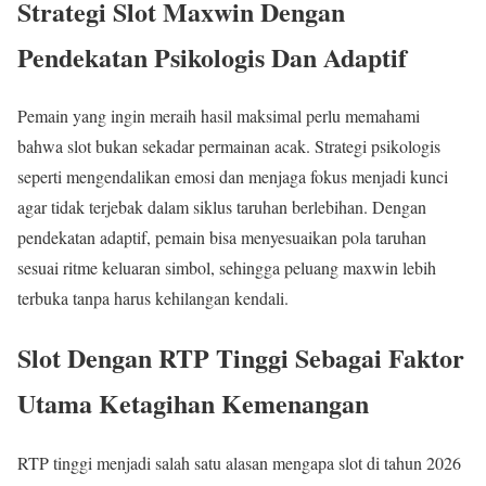
Strategi Slot Maxwin Dengan
Pendekatan Psikologis Dan Adaptif
Pemain yang ingin meraih hasil maksimal perlu memahami
bahwa slot bukan sekadar permainan acak. Strategi psikologis
seperti mengendalikan emosi dan menjaga fokus menjadi kunci
agar tidak terjebak dalam siklus taruhan berlebihan. Dengan
pendekatan adaptif, pemain bisa menyesuaikan pola taruhan
sesuai ritme keluaran simbol, sehingga peluang maxwin lebih
terbuka tanpa harus kehilangan kendali.
Slot Dengan RTP Tinggi Sebagai Faktor
Utama Ketagihan Kemenangan
RTP tinggi menjadi salah satu alasan mengapa slot di tahun 2026