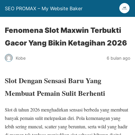
SEO PROMAX – My Website Baker
Fenomena Slot Maxwin Terbukti
Gacor Yang Bikin Ketagihan 2026
Kobe
6 bulan ago
Slot Dengan Sensasi Baru Yang
Membuat Pemain Sulit Berhenti
Slot di tahun 2026 menghadirkan sensasi berbeda yang membuat
banyak pemain sulit melepaskan diri. Pola kemenangan yang
lebih sering muncul, scatter yang beruntun, serta wild yang hadir
di momen tak terduga menjadikan slot sebagai hiburan digital