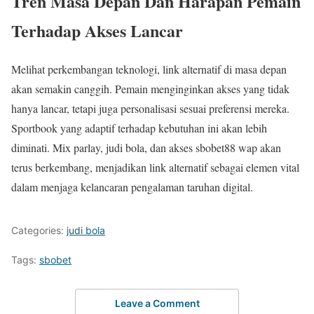
Tren Masa Depan Dan Harapan Pemain
Terhadap Akses Lancar
Melihat perkembangan teknologi, link alternatif di masa depan
akan semakin canggih. Pemain menginginkan akses yang tidak
hanya lancar, tetapi juga personalisasi sesuai preferensi mereka.
Sportbook yang adaptif terhadap kebutuhan ini akan lebih
diminati. Mix parlay, judi bola, dan akses sbobet88 wap akan
terus berkembang, menjadikan link alternatif sebagai elemen vital
dalam menjaga kelancaran pengalaman taruhan digital.
Categories:
judi bola
Tags:
sbobet
Leave a Comment