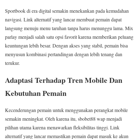
Sportbook di era digital semakin menekankan pada kemudahan
navigasi. Link alternatif yang lancar membuat pemain dapat
langsung menuju menu taruhan tanpa harus menunggu lama. Mix
parlay menjadi salah satu opsi favorit karena memberikan peluang
keuntungan lebih besar. Dengan akses yang stabil, pemain bisa
menyusun kombinasi pertandingan dengan lebih tenang dan
terukur.
Adaptasi Terhadap Tren Mobile Dan
Kebutuhan Pemain
Kecenderungan pemain untuk menggunakan perangkat mobile
semakin meningkat. Oleh karena itu, sbobet88 wap menjadi
pilihan utama karena menawarkan fleksibilitas tinggi. Link
alternatif yang lancar memastikan pemain dapat masuk ke akun