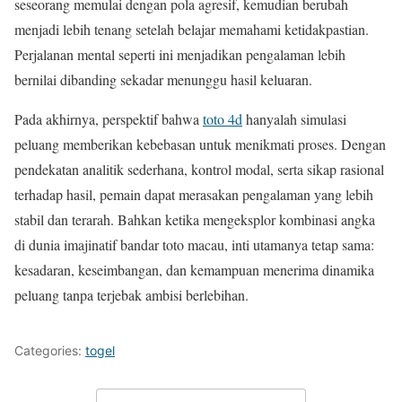
seseorang memulai dengan pola agresif, kemudian berubah
menjadi lebih tenang setelah belajar memahami ketidakpastian.
Perjalanan mental seperti ini menjadikan pengalaman lebih
bernilai dibanding sekadar menunggu hasil keluaran.
Pada akhirnya, perspektif bahwa
toto 4d
hanyalah simulasi
peluang memberikan kebebasan untuk menikmati proses. Dengan
pendekatan analitik sederhana, kontrol modal, serta sikap rasional
terhadap hasil, pemain dapat merasakan pengalaman yang lebih
stabil dan terarah. Bahkan ketika mengeksplor kombinasi angka
di dunia imajinatif bandar toto macau, inti utamanya tetap sama:
kesadaran, keseimbangan, dan kemampuan menerima dinamika
peluang tanpa terjebak ambisi berlebihan.
Categories:
togel