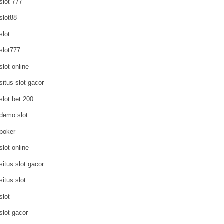
slot 777
slot88
slot
slot777
slot online
situs slot gacor
slot bet 200
demo slot
poker
slot online
situs slot gacor
situs slot
slot
slot gacor