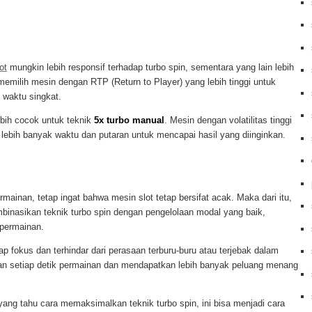
ot
mungkin lebih responsif terhadap turbo spin, sementara yang lain lebih
milih mesin dengan RTP (Return to Player) yang lebih tinggi untuk
 waktu singkat.
ebih cocok untuk teknik
5x turbo manual
. Mesin dengan volatilitas tinggi
lebih banyak waktu dan putaran untuk mencapai hasil yang diinginkan.
inan, tetap ingat bahwa mesin slot tetap bersifat acak. Maka dari itu,
nasikan teknik turbo spin dengan pengelolaan modal yang baik,
 permainan.
 fokus dan terhindar dari perasaan terburu-buru atau terjebak dalam
lkan setiap detik permainan dan mendapatkan lebih banyak peluang menang
yang tahu cara memaksimalkan teknik turbo spin, ini bisa menjadi cara