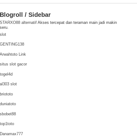
Blogroll / Sidebar
STARXO88 alternatif
Akses tercepat dan teraman main jadi makin
seru.
slot
GENTING138
Arwahtoto Link
situs slot gacor
togel4d
al303 slot
briototo
duniatoto
sbobet88
top1toto
Danamax777