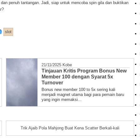
dan penuh tantangan. Jadi, siap untuk mencoba spin gila dan buktikan
r?
This
slot
entry
was
posted
21/11/2025
Kobe
in
Tinjauan Kritis Program Bonus New
Member 100 dengan Syarat 5x
Turnover
Bonus new member 100 to 5x sering kali
menjadi magnet utama bagi para pemain baru
yang ingin memaksi...
Trik Ajaib Pola Mahjong Buat Kena Scatter Berkali-kali