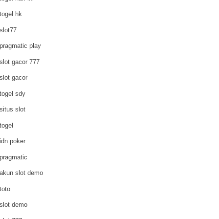
togel hk
slot77
pragmatic play
slot gacor 777
slot gacor
togel sdy
situs slot
togel
idn poker
pragmatic
akun slot demo
toto
slot demo