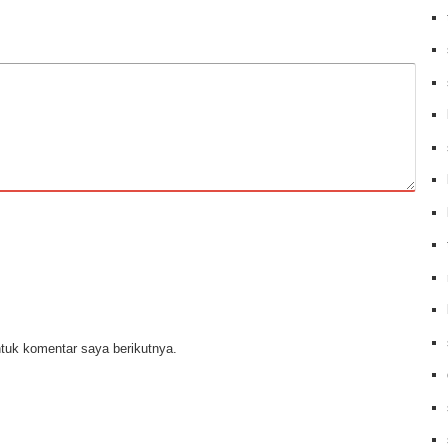
tuk komentar saya berikutnya.