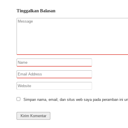
Tinggalkan Balasan
Simpan nama, email, dan situs web saya pada peramban ini un