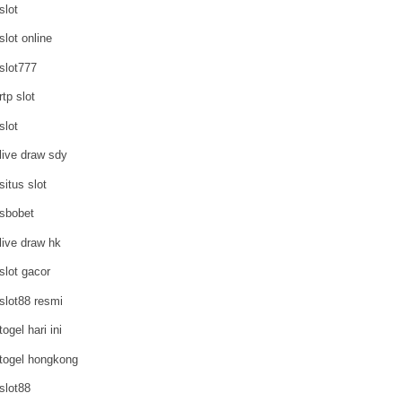
slot
slot online
slot777
rtp slot
slot
live draw sdy
situs slot
sbobet
live draw hk
slot gacor
slot88 resmi
togel hari ini
togel hongkong
slot88