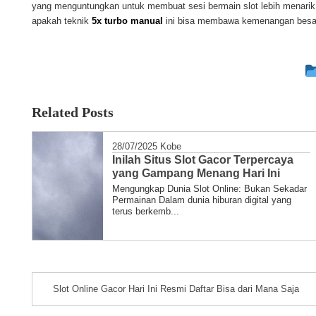
yang menguntungkan untuk membuat sesi bermain slot lebih menarik 
apakah teknik
5x turbo manual
ini bisa membawa kemenangan besa
Related Posts
28/07/2025
Kobe
Inilah Situs Slot Gacor Terpercaya
yang Gampang Menang Hari Ini
Mengungkap Dunia Slot Online: Bukan Sekadar
Permainan Dalam dunia hiburan digital yang
terus berkemb...
Slot Online Gacor Hari Ini Resmi Daftar Bisa dari Mana Saja