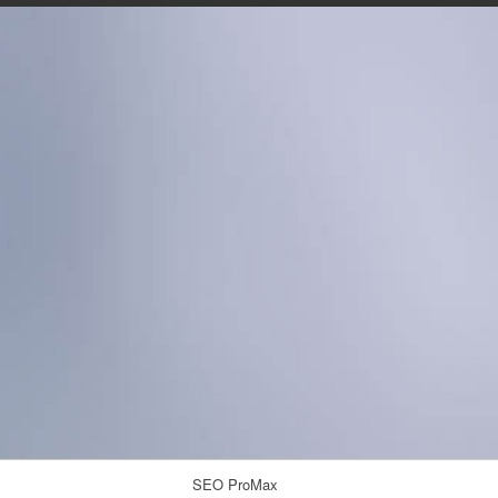
Skip
to
content
SEO ProMax