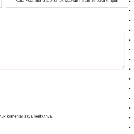
Cara Pola Slot Gacor untuk Maxwin Instan Terbukti Ampuh
tuk komentar saya berikutnya.