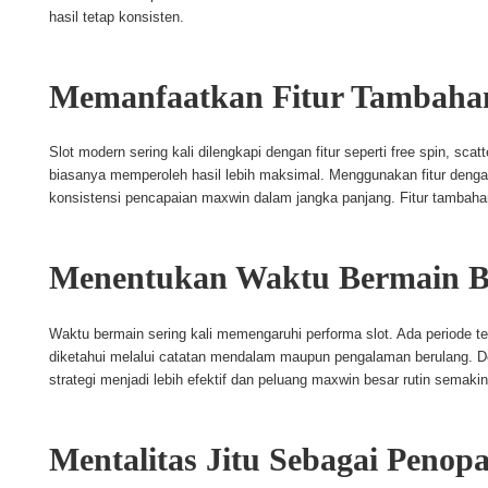
hasil tetap konsisten.
Memanfaatkan Fitur Tambahan 
Slot modern sering kali dilengkapi dengan fitur seperti free spin, sca
biasanya memperoleh hasil lebih maksimal. Menggunakan fitur deng
konsistensi pencapaian maxwin dalam jangka panjang. Fitur tambahan
Menentukan Waktu Bermain B
Waktu bermain sering kali memengaruhi performa slot. Ada periode ter
diketahui melalui catatan mendalam maupun pengalaman berulang. D
strategi menjadi lebih efektif dan peluang maxwin besar rutin semakin
Mentalitas Jitu Sebagai Penop