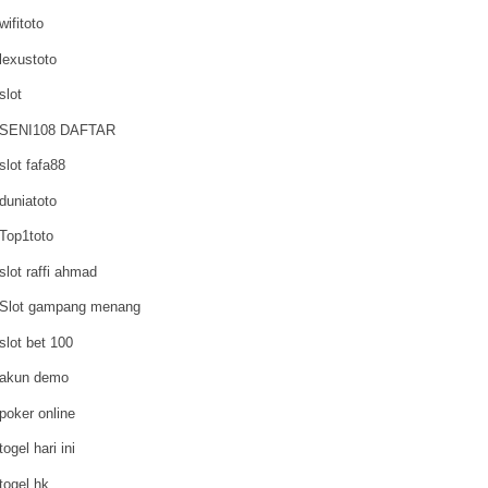
wifitoto
lexustoto
slot
SENI108 DAFTAR
slot fafa88
duniatoto
Top1toto
slot raffi ahmad
Slot gampang menang
slot bet 100
akun demo
poker online
togel hari ini
togel hk