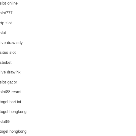
slot online
slot777
rtp slot
slot
live draw sdy
situs slot
sbobet
live draw hk
slot gacor
slot88 resmi
togel hari ini
togel hongkong
slot88
togel hongkong