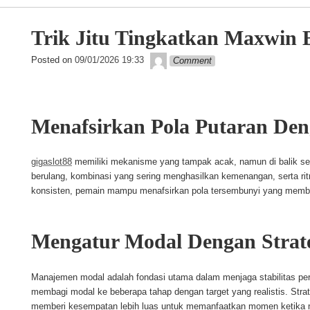
Navigation
Trik Jitu Tingkatkan Maxwin B
Kobe
Posted on
09/01/2026 19:33
Comment
Menafsirkan Pola Putaran Den
gigaslot88
memiliki mekanisme yang tampak acak, namun di balik seti
berulang, kombinasi yang sering menghasilkan kemenangan, serta rit
konsisten, pemain mampu menafsirkan pola tersembunyi yang membu
Mengatur Modal Dengan Strate
Manajemen modal adalah fondasi utama dalam menjaga stabilitas perm
membagi modal ke beberapa tahap dengan target yang realistis. Strate
memberi kesempatan lebih luas untuk memanfaatkan momen ketika mesi